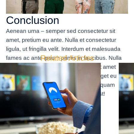
Conclusion
Aenean urna – semper sed consectetur sit
amet, pretium eu ante. Nulla et consectetur
ligula, ut fringilla velit. Interdum et malesuada
Related Articles
fames ac ante ipsum primis in faucibus. Nulla
sagittis vel ante sit amet tempor. In sit amet
neque non tellus interdum tincidunt eget eu
odio. Donec quis diam felis. Etiam id quam
maximus, tempus justo at posuere est!
Visit Official Website