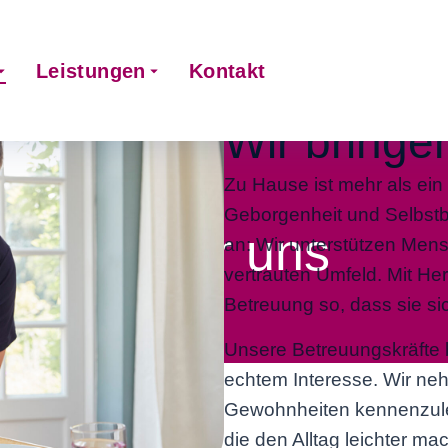
Leistungen
Kontakt
Wir bringe
Zu Hause ist mehr als ein 
Geborgenheit und Selbst
Über uns
an: Wir unterstützen Mens
vertrauten Umfeld. Mit He
Betreuung so, dass sie si
Unsere Betreuungskräfte
echtem Interesse. Wir ne
Gewohnheiten kennenzul
die den Alltag leichter m