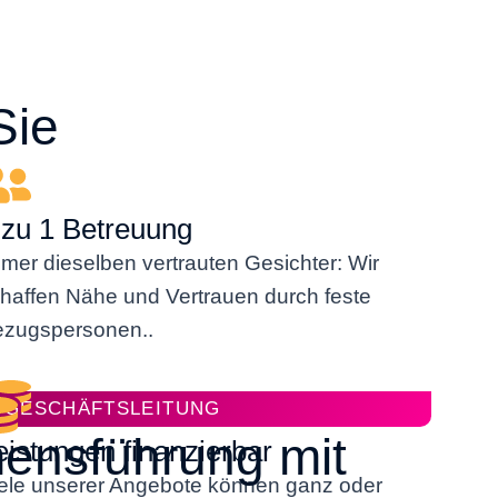
Sie
 zu 1 Betreuung
mer dieselben vertrauten Gesichter: Wir
haffen Nähe und Vertrauen durch feste
zugspersonen..
E GESCHÄFTSLEITUNG
ensführung mit
eistungen finanzierbar
ele unserer Angebote können ganz oder