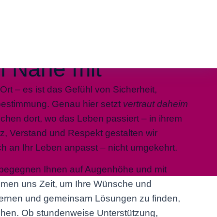
ÜBER UNS
n Nähe mit
Ort – es ist das Gefühl von Sicherheit,
bestimmung. Genau hier setzt
vertraut daheim
chen dort, wo das Leben passiert – in ihrem
rz, Verstand und Respekt gestalten wir
ch an Ihr Leben anpasst – nicht umgekehrt.
 begegnen Ihnen auf Augenhöhe und mit
hmen uns Zeit, um Ihre Wünsche und
ernen und gemeinsam Lösungen zu finden,
achen. Ob stundenweise Unterstützung,