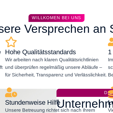
WILLKOMEN BEI UNS
sere Versprechen an 
e
Hohe Qualitätsstandards
1
Wir arbeiten nach klaren Qualitätsrichtlinien
Im
ft
und überprüfen regelmäßig unsere Abläufe –
sc
für Sicherheit, Transparenz und Verlässlichkeit.
Be
DI
Unternehm
Stundenweise Hilfe
L
Unsere Betreuung richtet sich nach Ihrem
Vi