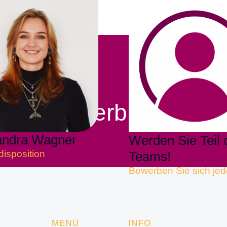
 Fürsorge
t uns in Verbindung
andra Wagner
Werden Sie Teil 
disposition
Teams!
Bewerben Sie sich jed
MENÜ
INFO