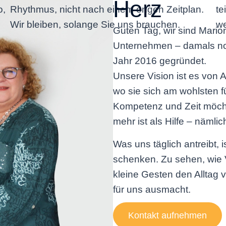
Herz
o,
Rhythmus, nicht nach einem engen Zeitplan.
te
Wir bleiben, solange Sie uns brauchen.
we
Guten Tag, wir sind Mari
Unternehmen – damals no
Jahr 2016 gegründet.
Unsere Vision ist es von 
wo sie sich am wohlsten f
Kompetenz und Zeit möcht
mehr ist als Hilfe – näm
Was uns täglich antreibt, 
schenken. Zu sehen, wie 
kleine Gesten den Alltag 
für uns ausmacht.
Kontakt aufnehmen