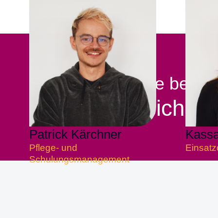
Sie verdienen die beste
Setzen Sie sich mi
Patrick Kärchner
Kass
Pflege- und
Einsatz
Schulungsmanagement